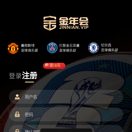
送
18
元
注册
登录